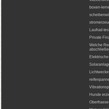
boxen-lern
scheibenwi
stromerzeug
Laufrad-tes
Private Fin
Welche Rec
abschließe
Elektrische
Solaranlag
Lichtwecke
reifenpanne
Vibrationsp
Hunde erz
Oberfraese