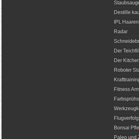
Staubsauge
Destille ka
IPL Haaren
Radar
Schneidebr
Der Teichfil
Der Kitchen
Roboter St
Krafttraini
Fitness Ar
Farbsprühs
Werkzeugko
Flugverfol
Bonsai Pfl
Paleo und