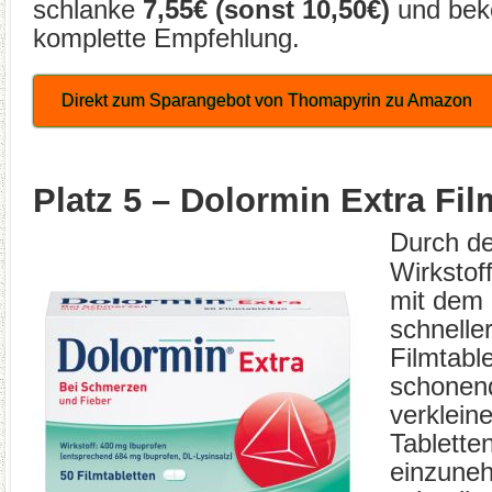
schlanke
7,55€ (sonst 10,50€)
und bek
komplette Empfehlung.
Direkt zum Sparangebot von Thomapyrin zu Amazon
Platz 5 – Dolormin Extra Fil
Durch de
Wirkstof
mit dem 
schneller
Filmtable
schonend
verkleine
Tabletten
einzune