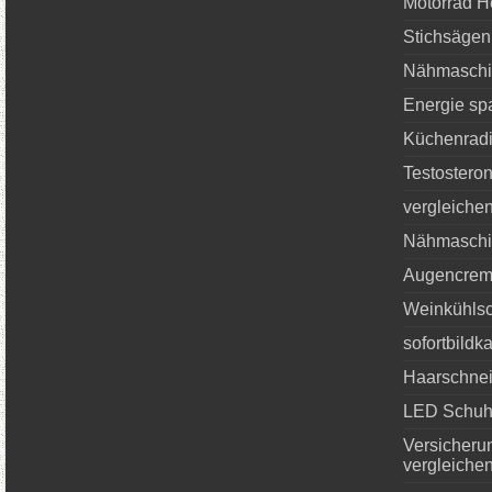
Motorrad H
Stichsägen
Nähmaschi
Energie sp
Küchenradi
Testostero
vergleiche
Nähmaschin
Augencrem
Weinkühlsc
sofortbildk
Haarschnei
LED Schu
Versicheru
vergleiche