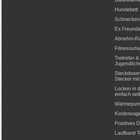
Hundebett
Schnecken
Ex Freundi
Abnehm-Ra
Fitnessurl
Tretroller 
Jugendlich
Steckdosenl
Stecker mi
Locken in 
einfach se
Wärmepump
Kinderwage
Positives 
Laufband T