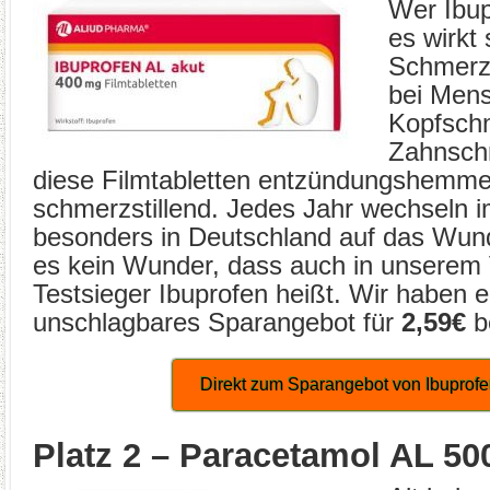
Wer Ibup
es wirkt 
Schmerze
bei Men
Kopfsch
Zahnsch
diese Filmtabletten entzündungshemm
schmerzstillend. Jedes Jahr wechseln
besonders in Deutschland auf das Wund
es kein Wunder, dass auch in unserem 
Testsieger Ibuprofen heißt. Wir haben e
unschlagbares Sparangebot für
2,59€
b
Direkt zum Sparangebot von Ibuprof
Platz 2 – Paracetamol AL 50