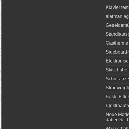
Klavier test
alarmanlag
Getreidemü
Standlautsp
Gastherme 
Sideboard-
Elektronisc
Skischuhe 
Schulranze
Stromvergl
Beste Filt
Elektroauto
Neue Mode
dabei Geld
Wasserbett