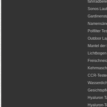
fahrradbele
Sonos Laut
Gardinenst
Namensän
Polfilter Tes
Outdoor La
Mantel der
Lichtbogen
Freischneid
Kehrmaschi
CCR-Teste
Wasserdich
Gesichtspf
Hyaluron T
Hyaluron-T