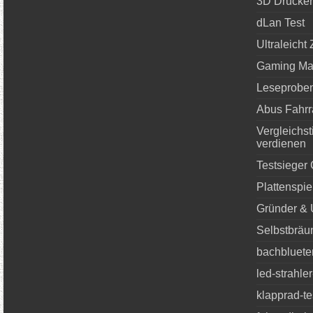
3D Drucker
dLan Test
Ultraleicht 
Gaming Ma
Leseprobe
Abus Fahrr
Vergleichst
verdienen
Testsieger
Plattenspie
Gründer &
Selbstbräu
bachbluete
led-strahl
klapprad-te