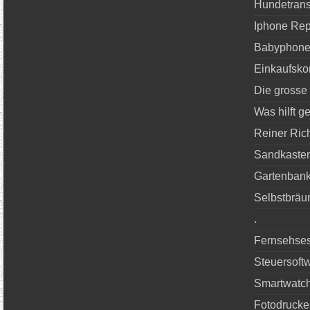
Hundetrans
Iphone Rep
Babyphone
Einkaufsko
Die grosse
Was hilft 
Reiner Rich
Sandkasten
Gartenbank
Selbstbräu
.
Fernsehses
Steuersoft
Smartwatc
Fotodrucke