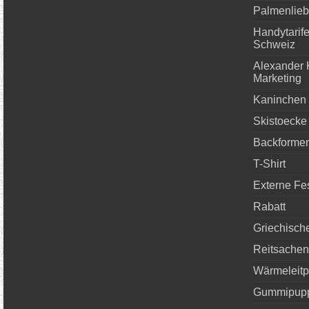
Palmenlie
Handytarife
Schweiz
Alexander 
Marketing
Kaninchen
Skistoecke 
Backformen
T-Shirt
Externe Fes
Rabatt
Griechische
Reitsachen
Wärmeleitp
Gummipupp