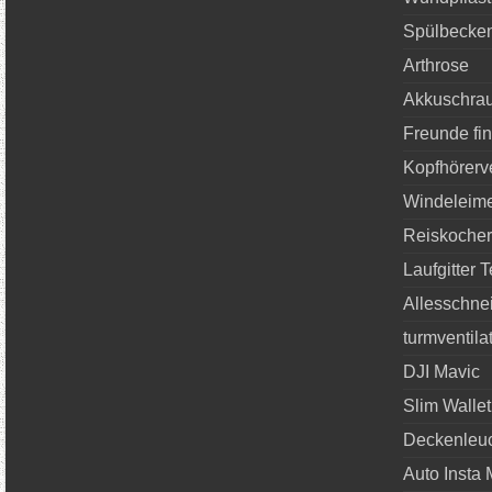
Spülbecke
Arthrose
Akkuschra
Freunde fi
Kopfhörerve
Windeleime
Reiskocher
Laufgitter T
Allesschnei
turmventila
DJI Mavic
Slim Wallet
Deckenleuc
Auto Insta 