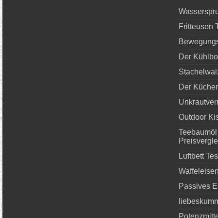
Wasserspru
Fritteusen 
Bewegungs
Der Kühlbo
Stachelwal
Der Küche
Unkrautvern
Outdoor Ki
Teebaumöl 
Preisvergle
Luftbett Tes
Waffeleise
Passives 
liebeskum
Potenzmitte