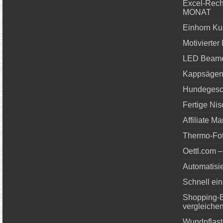
Excel-Rec
MONAT
Einhorn Ku
Motivierter
LED Beame
Kappsägen
Hundegesch
Fertige Ni
Affiliate M
Thermo-Fo
Oettl.com –
Automatisi
Schnell ei
Shopping-Be
vergleiche
Wundpflast