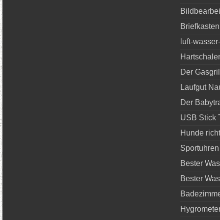
Bildbearbe
Briefkasten
luft-wasse
Hartschalen
Der Gasgril
Laufgut N
Der Babytr
USB Stick 
Hunde richt
Sportuhren
Bester Was
Bester Was
Badezimme
Hygrometer