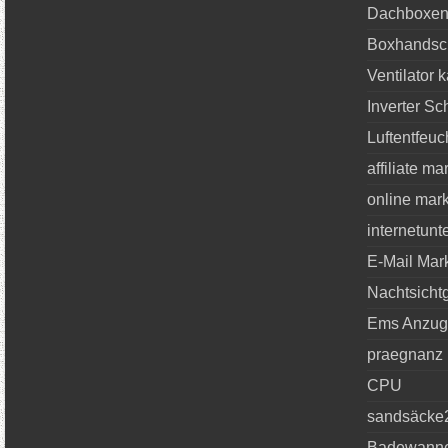
Dachboxen-
Boxhandsc
Ventilator 
Inverter S
Luftentfeuc
affiliate ma
online mar
internetun
E-Mail Mar
Nachtsichtg
Ems Anzug
praegnanz
CPU
sandsäcke
Badewanne