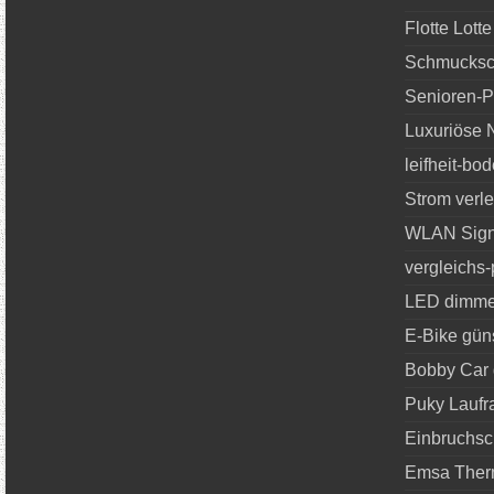
Flotte Lot
Schmucksc
Senioren-Po
Luxuriöse N
leifheit-bo
Strom verl
WLAN Signa
vergleichs-
LED dimm
E-Bike gün
Bobby Car 
Puky Laufr
Einbruchsc
Emsa Ther