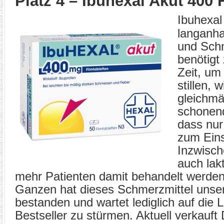
Platz 4 – Ibuhexal Akut 400 
Ibuhexal
langanha
und Sch
benötigt
Zeit, um
stillen, 
gleichmä
schonen
dass nur
zum Ein
Inzwisch
auch lak
mehr Patienten damit behandelt werde
Ganzen hat dieses Schmerzmittel unser
bestanden und wartet lediglich auf die 
Bestseller zu stürmen. Aktuell verkauft