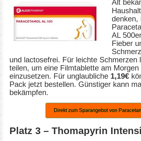
Alt beka
Haushalt
denken, 
Paraceta
AL 500er
Fieber u
Schmerze
und lactosefrei. Für leichte Schmerzen 
teilen, um eine Filmtablette am Morge
einzusetzen. Für unglaubliche
1,19€
kön
Pack jetzt bestellen. Günstiger kann 
bekämpfen.
Direkt zum Sparangebot von Paraceta
Platz 3 – Thomapyrin Intens