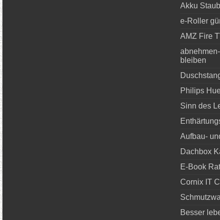
Akku Staub
e-Roller gü
AMZ Fire T
abnehmen-s
bleiben
Duschstang
Philips Hue
Sinn des L
Enthärtung
Aufbau- und
Dachbox Ka
E-Book Rat
Cornix IT 
Schmutzwa
Besser leb