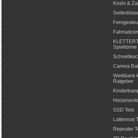
Koshi & Za
Seifenbla
Ferngesteu
Fahrradcom
KLETTERTU
Spieltürme
Schnellkoch
Carrera Ba
Werkbank k
Ratgeber
Kindertram
Holzeisenb
SSD Test
Lattenrost 
Repeater T