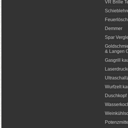
VR Brille T
Schieblehr
Feuerlösch
Demmer
Spar Vergle
Goldschmie
& Langen 
Gasgrill ka
Laserdruck
Ultraschall
Wurfzelt ka
Duschkopf 
Wasserkoch
Weinkühlsc
Potenzmitte