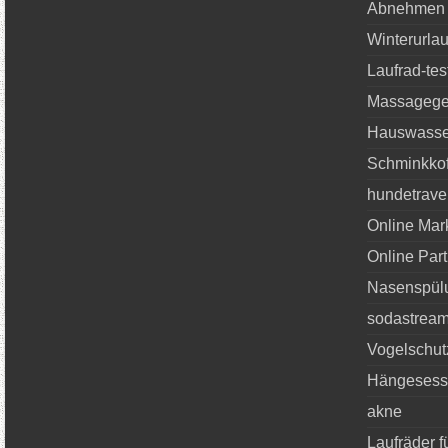
Abnehmen
Winterurla
Laufrad-tes
Massageger
Hauswasse
Schminkkof
hundetrave
Online Mar
Online Par
Nasenspül
sodastream
Vogelschut
Hängesess
akne
Laufräder f