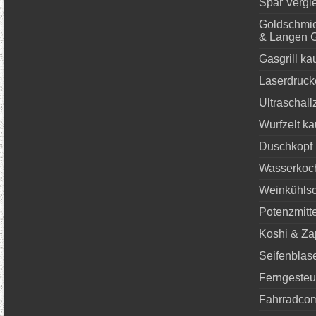
Spar Vergle
Goldschmie
& Langen 
Gasgrill ka
Laserdruck
Ultraschall
Wurfzelt ka
Duschkopf 
Wasserkoch
Weinkühlsc
Potenzmitte
Koshi & Za
Seifenbla
Ferngesteu
Fahrradcom