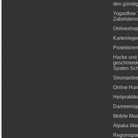
den günstig
Yogasflow
Zabelstein
Onlineshop 
Kartenlege
Protektoren
Hacke und 
geschmied
Spaten Sch
Stromanbie
Online Hun
Heilpraktik
Darmreinig
Mobile Ma
Alpaka Wa
Regionspor