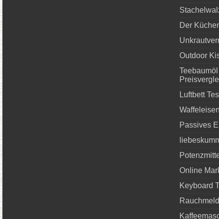
Stachelwal
Der Küche
Unkrautvern
Outdoor Ki
Teebaumöl 
Preisvergle
Luftbett Tes
Waffeleise
Passives 
liebeskum
Potenzmitte
Online Mar
Keyboard T
Rauchmelde
Kaffeemasc