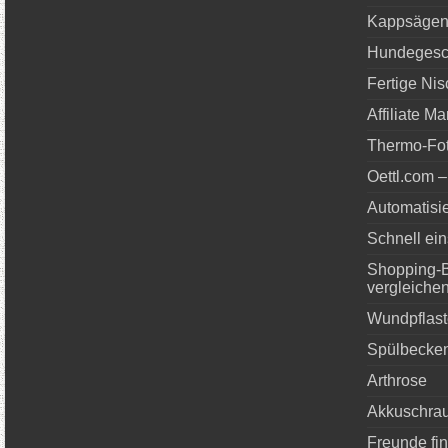
Kappsägen
Hundegesch
Fertige Ni
Affiliate M
Thermo-Fo
Oettl.com –
Automatisi
Schnell ei
Shopping-Be
vergleiche
Wundpflast
Spülbecke
Arthrose
Akkuschra
Freunde fi