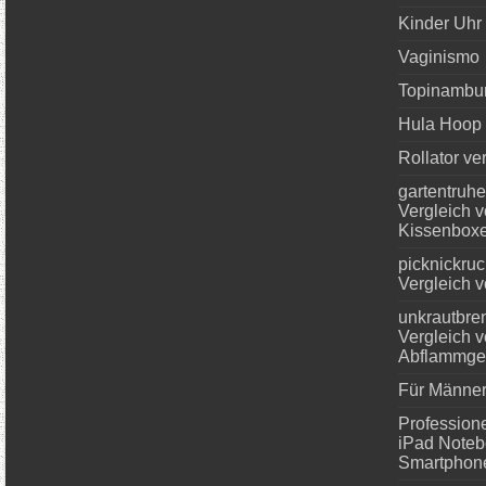
Kinder Uhr
Vaginismo
Topinambu
Hula Hoop 
Rollator ve
gartentruhe
Vergleich 
Kissenbox
picknickruc
Vergleich 
unkrautbre
Vergleich 
Abflammge
Für Männer
Professione
iPad Note
Smartphon