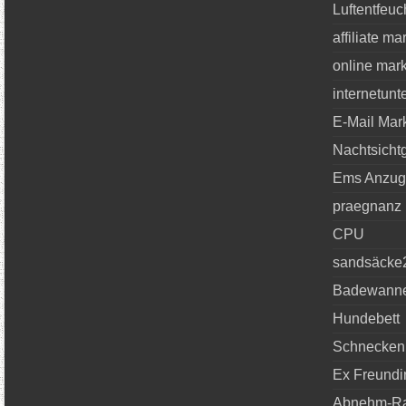
Luftentfeuc
affiliate ma
online mar
internetun
E-Mail Mar
Nachtsichtg
Ems Anzug
praegnanz
CPU
sandsäcke
Badewanne
Hundebett
Schnecken
Ex Freundi
Abnehm-Ra