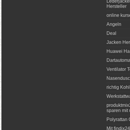
Lederjacke
Hersteller
online kurs
Angeln
Deal
Jacken Her
Huawei Han
Dartautoma
Ventilator T
Nasendus
richtig Ko
Werkstattw
produktmix
sparen mit
Polyrattan
Mit findix2