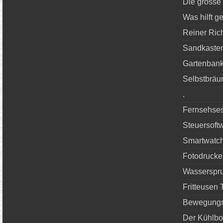
Die grosse
Was hilft 
Reiner Rich
Sandkasten
Gartenbank
Selbstbräu
.
Fernsehses
Steuersoft
Smartwatc
Fotodrucke
Wasserspru
Fritteusen 
Bewegungs
Der Kühlbo