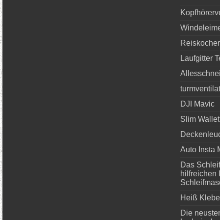
Kopfhörerve
Windeleime
Reiskocher
Laufgitter T
Allesschnei
turmventila
DJI Mavic
Slim Wallet
Deckenleuc
Auto Insta 
Das Schlei
hilfreichen
Schleifmas
Heiß Klebep
Die neuste