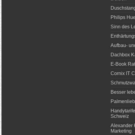
Duschstang
Philips Hue
Sinn des L
Enthärtung
Aufbau- und
Dachbox Ka
E-Book Rat
Cornix IT 
Schmutzwa
Besser leb
Palmenlie
Handytarife
Schweiz
Alexander 
Marketing