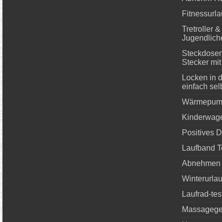
Fitnessurl
Tretroller 
Jugendlich
Steckdosenl
Stecker mi
Locken in 
einfach se
Wärmepump
Kinderwage
Positives 
Laufband T
Abnehmen
Winterurla
Laufrad-tes
Massageger