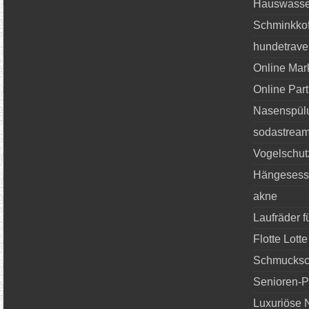
Hauswasse
Schminkkof
hundetrave
Online Mar
Online Par
Nasenspül
sodastream
Vogelschut
Hängesess
akne
Laufräder f
Flotte Lot
Schmucksc
Senioren-Po
Luxuriöse N