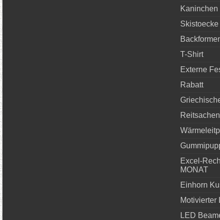
Kaninchen
Skistoecke 
Backformen
T-Shirt
Externe Fes
Rabatt
Griechische
Reitsachen
Wärmeleitp
Gummipupp
Excel-Rec
MONAT
Einhorn Ku
Motivierter
LED Beame