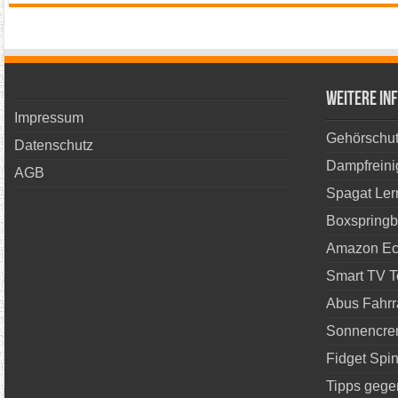
Weitere In
Impressum
Gehörschut
Datenschutz
Dampfreini
AGB
Spagat Ler
Boxspringb
Amazon Ech
Smart TV T
Abus Fahrr
Sonnencre
Fidget Spin
Tipps geg