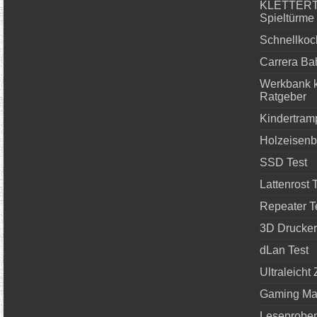
KLETTERTU
Spieltürme
Schnellkoch
Carrera Ba
Werkbank k
Ratgeber
Kindertram
Holzeisenb
SSD Test
Lattenrost 
Repeater T
3D Drucker
dLan Test
Ultraleicht 
Gaming Ma
Leseprobe