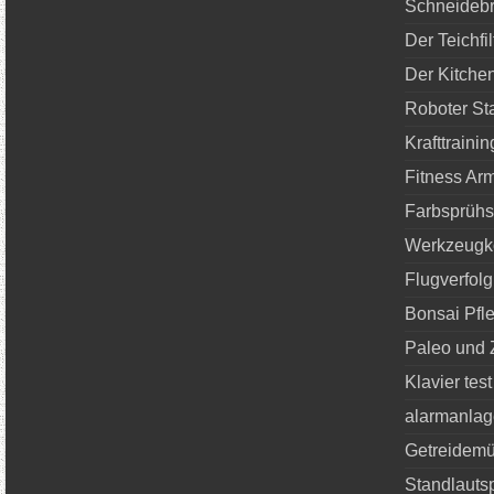
Schneidebr
Der Teichfil
Der Kitchen
Roboter St
Krafttraini
Fitness Ar
Farbsprühs
Werkzeugko
Flugverfol
Bonsai Pfl
Paleo und
Klavier test
alarmanlag
Getreidemü
Standlautsp