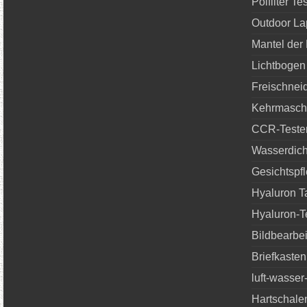
Polfilter Tes
Outdoor La
Mantel der
Lichtbogen
Freischneid
Kehrmaschi
CCR-Teste
Wasserdich
Gesichtspf
Hyaluron T
Hyaluron-T
Bildbearbe
Briefkasten
luft-wasse
Hartschalen