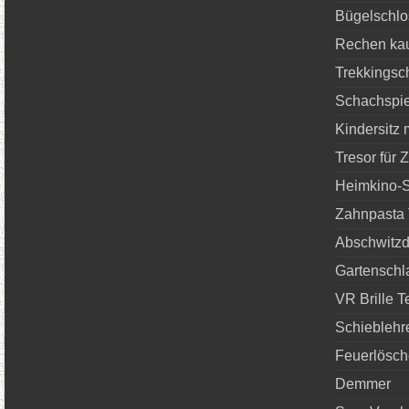
Bügelschlo
Rechen ka
Trekkingsc
Schachspie
Kindersitz m
Tresor für
Heimkino-S
Zahnpasta 
Abschwitzd
Gartenschl
VR Brille T
Schieblehr
Feuerlösch
Demmer