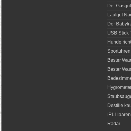
Der Gasgril
Laufgut N
Der Babytr
USB Stick 
Hunde richt
Sportuhren
Bester Was
Bester Was
Badezimme
Hygrometer
Staubsauge
Destille ka
IPL Haaren
Radar