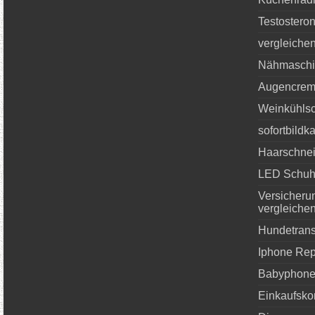
Testostero
vergleiche
Nähmaschin
Augencrem
Weinkühlsc
sofortbildk
Haarschnei
LED Schu
Versicheru
vergleiche
Hundetrans
Iphone Rep
Babyphone
Einkaufsko