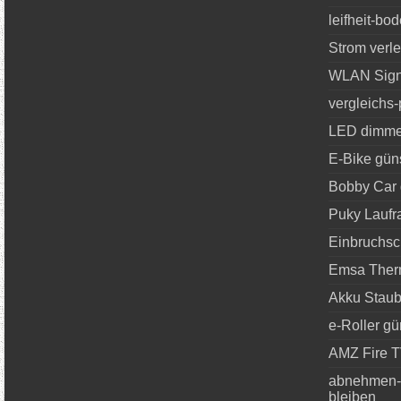
leifheit-bo
Strom verl
WLAN Signa
vergleichs-
LED dimm
E-Bike gün
Bobby Car 
Puky Laufr
Einbruchsc
Emsa Ther
Akku Staub
e-Roller gü
AMZ Fire T
abnehmen-s
bleiben